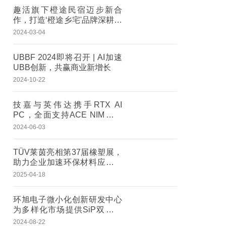
趣活旗下橙途民宿迈步新合
作，打造‘橙途乡宅'品牌深耕民
宿业务
2024-03-04
UBBF 2024即将召开 | AI加速
UBB创新，共赢商业新增长
2024-10-22
技嘉与英伟达携手RTX AI
PC，全面支持ACE NIM与数
字人技术
2024-06-03
TÜV莱茵亮相第37届橡塑展，
助力企业加速环保材料应用进
程
2025-04-18
环旭电子微小化创新研发中心
为多样化市场提供SiP双引擎
技术平台
2024-08-22