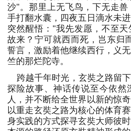
沙"。那里上无飞鸟，下无走兽
手打翻水囊，四夜五日滴水未进
突然醒悟："我先发愿，不至天
故来？宁可就西而死，岂东归而
誓言，激励着他继续西行，义无
竺的那烂陀寺。
跨越千年时光，玄奘之路留
探险故事、神话传说至今依然
人，并不断给全世界以新的惊奇
以重走玄奘之路为核心的体育赛
身实践的方式探寻玄奘大师彼时