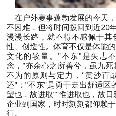
在户外赛事蓬勃发展的今天
不困难，但将时间拨回到近20年
漫漫长路，就不得不感佩于其
性、创造性。体育不仅是体能的
文化的较量。"不东"是矢志
念，"亦余心之所善兮，虽九死其
不为的原则与定力，"黄沙百
还"；"不东"是勇于走出舒适区
望也，故进取""惟进取也，故日
企业到国家，时时刻刻都仰赖于
行。