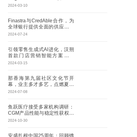
SmartDrive雷勃智驱永磁直驱
2024-03-10
产品全平台
Finastra与CredAble合作，为
全球银行提供全面的供应链金
融服务
2024-07-24
引领零售生成式AI进化，汉朔
首款门店营销智能方案亮相
CHINASHOP
2024-03-15
那香海第九届社区文化节开
幕，业主多才多艺，点燃夏日
度假时光
2024-07-08
鱼跃医疗接受多家机构调研：
CGM产品性能与稳定性获权威
认可
2024-10-30
安盛扎根中国25周年：回顾镌